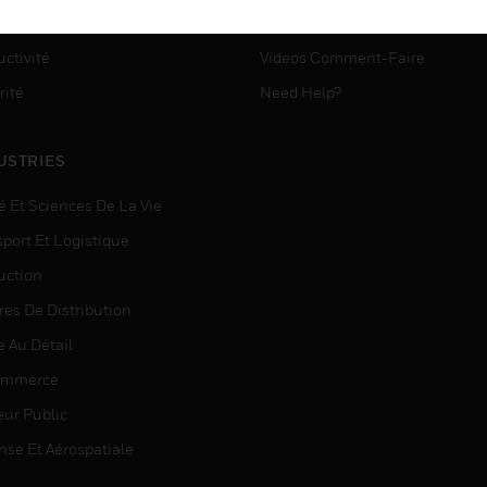
ASSISTANCE MYAUTOMATI
matisation
ctivité
Videos Comment-Faire
rité
Need Help?
USTRIES
é Et Sciences De La Vie
sport Et Logistique
uction
res De Distribution
e Au Détail
ommerce
eur Public
nse Et Aérospatiale