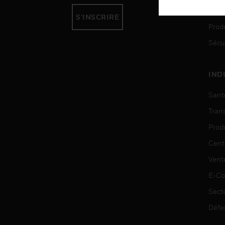
Auto
S'INSCRIRE
Produ
Sécu
IND
Sant
Tran
Prod
Cent
Vent
E-C
Sect
Défe