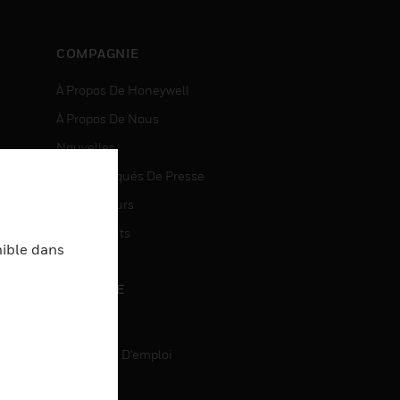
COMPAGNIE
À Propos De Honeywell
À Propos De Nous
Nouvelles
Communiqués De Presse
entes
Investisseurs
Événements
nible dans
CARRIÈRE
Carrière
Recherche D'emploi
entes