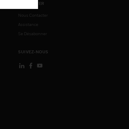
ON
CONTACTER
Nous Contacter
Assistance
Se Désabonner
SUIVEZ-NOUS