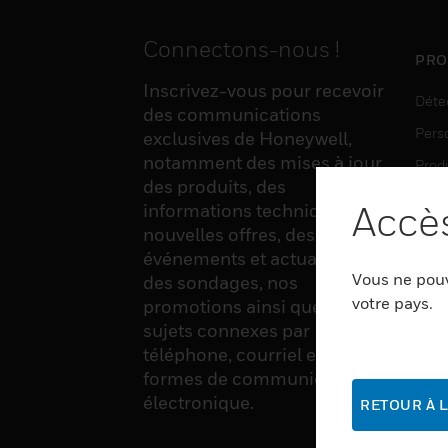
Connectons-nous !
PRO
Inscrivez-vous pour recevoir
Déte
des communications
Pers
exclusives de Honeywell,
notamment des mises à jour
Produ
des produits, des
Sens
Accès
informations techniques, de
nouvelles offres, des
événements et actualités,
LOG
Vous ne pouv
des sondages, nos
Auto
votre pays.
promotions ainsi que divers
sujets connexes par
Produ
téléphone, courriel et autres
Sécu
formes de communication
électronique.
RETOUR À L
SER