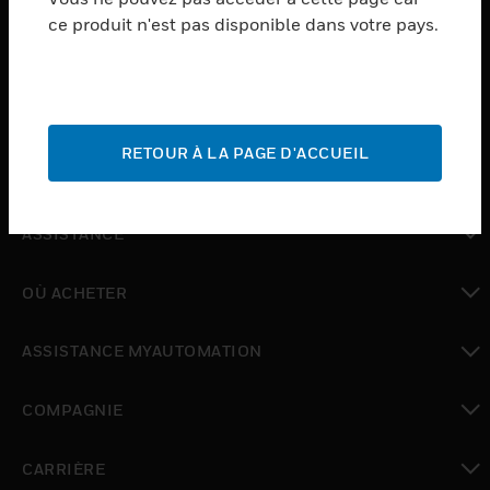
ce produit n'est pas disponible dans votre pays.
toggle view
LOGICIEL
toggle view
SERVICES
RETOUR À LA PAGE D'ACCUEIL
toggle view
INDUSTRIES
toggle view
ASSISTANCE
toggle view
OÙ ACHETER
toggle view
ASSISTANCE MYAUTOMATION
toggle view
COMPAGNIE
toggle view
CARRIÈRE