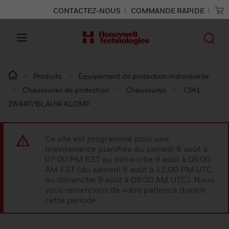
CONTACTEZ-NOUS
COMMANDE RAPIDE
Produits
Équipement de protection individuelle
Chaussures de protection
Chaussures
7341
ZWART/BLAUW KLOMP
Ce site est programmé pour une
maintenance planifiée du samedi 8 août à
07:00 PM EST au dimanche 9 août à 05:00
AM EST (du samedi 8 août à 11:00 PM UTC
au dimanche 9 août à 09:00 AM UTC). Nous
vous remercions de votre patience durant
cette période.