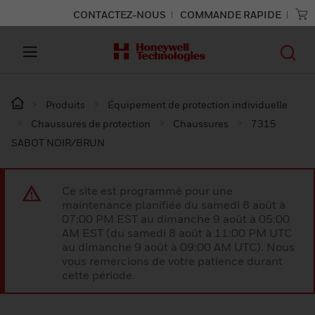
CONTACTEZ-NOUS
COMMANDE RAPIDE
Produits
Équipement de protection individuelle
Chaussures de protection
Chaussures
7315
SABOT NOIR/BRUN
Ce site est programmé pour une
maintenance planifiée du samedi 8 août à
07:00 PM EST au dimanche 9 août à 05:00
AM EST (du samedi 8 août à 11:00 PM UTC
au dimanche 9 août à 09:00 AM UTC). Nous
vous remercions de votre patience durant
cette période.