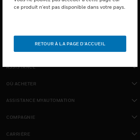
ce produit n'est pas disponible dans votre pays.
toggle view
LOGICIEL
toggle view
SERVICES
RETOUR À LA PAGE D'ACCUEIL
toggle view
INDUSTRIES
toggle view
ASSISTANCE
toggle view
OÙ ACHETER
toggle view
ASSISTANCE MYAUTOMATION
toggle view
COMPAGNIE
toggle view
CARRIÈRE