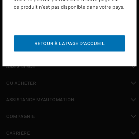
ce produit n'est pas disponible dans votre pays.
toggle view
LOGICIEL
toggle view
SERVICES
RETOUR À LA PAGE D'ACCUEIL
toggle view
INDUSTRIES
toggle view
ASSISTANCE
toggle view
OÙ ACHETER
toggle view
ASSISTANCE MYAUTOMATION
toggle view
COMPAGNIE
toggle view
CARRIÈRE