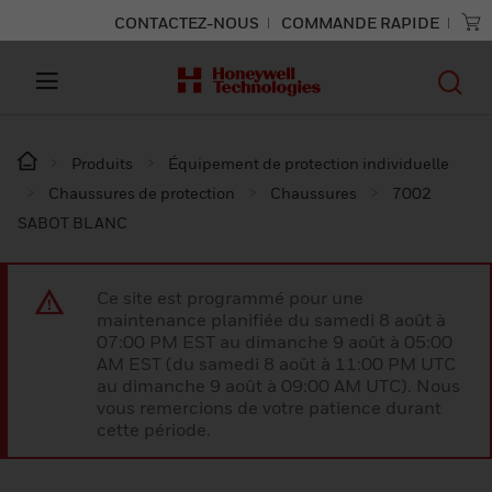
CONTACTEZ-NOUS
COMMANDE RAPIDE
Produits
Équipement de protection individuelle
Chaussures de protection
Chaussures
7002
SABOT BLANC
Ce site est programmé pour une
maintenance planifiée du samedi 8 août à
07:00 PM EST au dimanche 9 août à 05:00
AM EST (du samedi 8 août à 11:00 PM UTC
au dimanche 9 août à 09:00 AM UTC). Nous
vous remercions de votre patience durant
cette période.