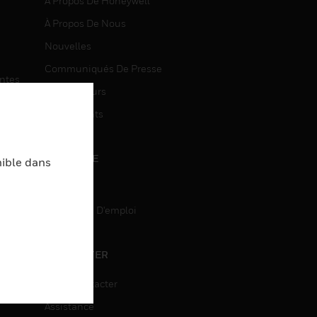
À Propos De Honeywell
À Propos De Nous
Nouvelles
Communiqués De Presse
entes
Investisseurs
Événements
CARRIÈRE
nible dans
Carrière
Recherche D'emploi
entes
ON
CONTACTER
Nous Contacter
Assistance