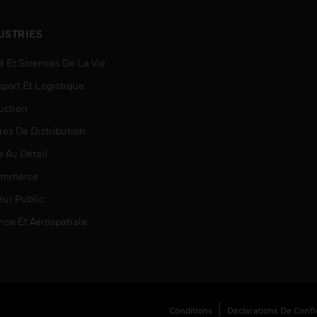
USTRIES
é Et Sciences De La Vie
sport Et Logistique
uction
res De Distribution
e Au Détail
ommerce
eur Public
nse Et Aérospatiale
Conditions
Déclarations De Confid