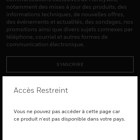
notamment des mises à jour des produits, des
informations techniques, de nouvelles offres,
des événements et actualités, des sondages, nos
promotions ainsi que divers sujets connexes par
téléphone, courriel et autres formes de
communication électronique.
S'INSCRIRE
PRODUCTS
Accès Restreint
toggle view
LOGICIEL
Vous ne pouvez pas accéder à cette page car
toggle view
SERVICES
ce produit n'est pas disponible dans votre pays.
toggle view
INDUSTRIES