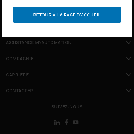
toggle view
ASSISTANCE
RETOUR À LA PAGE D'ACCUEIL
toggle view
OÙ ACHETER
toggle view
ASSISTANCE MYAUTOMATION
toggle view
COMPAGNIE
toggle view
CARRIÈRE
toggle view
CONTACTER
toggle view
SUIVEZ-NOUS