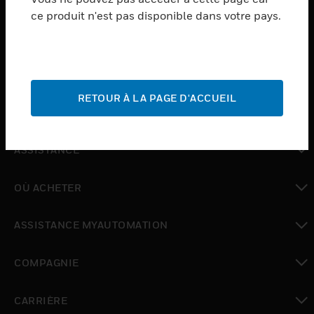
ce produit n'est pas disponible dans votre pays.
toggle view
LOGICIEL
toggle view
SERVICES
RETOUR À LA PAGE D'ACCUEIL
toggle view
INDUSTRIES
toggle view
ASSISTANCE
toggle view
OÙ ACHETER
toggle view
ASSISTANCE MYAUTOMATION
toggle view
COMPAGNIE
toggle view
CARRIÈRE