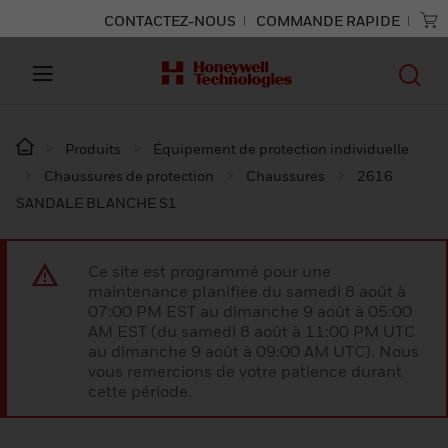
CONTACTEZ-NOUS
COMMANDE RAPIDE
Produits
Équipement de protection individuelle
Chaussures de protection
Chaussures
2616
SANDALE BLANCHE S1
Ce site est programmé pour une
maintenance planifiée du samedi 8 août à
07:00 PM EST au dimanche 9 août à 05:00
AM EST (du samedi 8 août à 11:00 PM UTC
au dimanche 9 août à 09:00 AM UTC). Nous
vous remercions de votre patience durant
cette période.