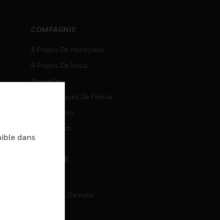
COMPAGNIE
À Propos De Honeywell
À Propos De Nous
Nouvelles
Communiqués De Presse
entes
Investisseurs
Événements
nible dans
CARRIÈRE
Carrière
Recherche D'emploi
entes