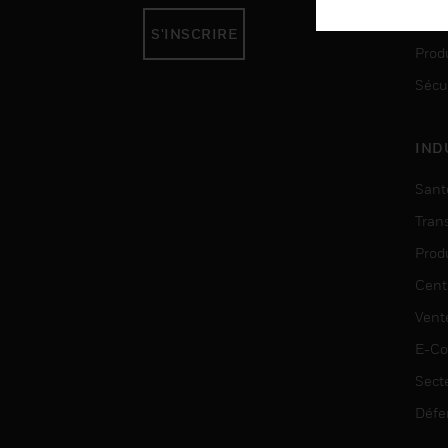
Auto
S'INSCRIRE
Produ
Sécu
IND
Sant
Tran
Prod
Cent
Vent
E-C
Sect
Défe