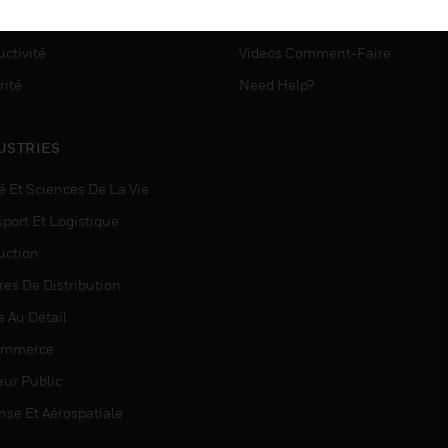
ASSISTANCE MYAUTOMATI
matisation
ctivité
Videos Comment-Faire
rité
Need Help?
USTRIES
é Et Sciences De La Vie
sport Et Logistique
uction
res De Distribution
e Au Détail
ommerce
eur Public
nse Et Aérospatiale