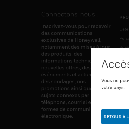
Connectons-nous !
PRO
Inscrivez-vous pour recevoir
Déte
des communications
Pers
exclusives de Honeywell,
notamment des mises à jour
Produ
des produits, des
Sens
Accès
informations techniques, de
nouvelles offres, des
événements et actualités,
LOG
Vous ne pouv
des sondages, nos
Auto
votre pays.
promotions ainsi que divers
sujets connexes par
Produ
téléphone, courriel et autres
Sécu
formes de communication
électronique.
RETOUR À L
SER