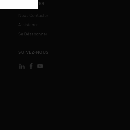
ON
CONTACTER
Nous Contacter
Assistance
Se Désabonner
SUIVEZ-NOUS