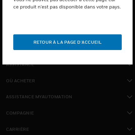
ce produit n'est pas disponible dans votre pays.
toggle view
LOGICIEL
toggle view
SERVICES
RETOUR À LA PAGE D'ACCUEIL
toggle view
INDUSTRIES
toggle view
ASSISTANCE
toggle view
OÙ ACHETER
toggle view
ASSISTANCE MYAUTOMATION
toggle view
COMPAGNIE
toggle view
CARRIÈRE