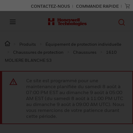
CONTACTEZ-NOUS
COMMANDE RAPIDE
Produits
Équipement de protection individuelle
Chaussures de protection
Chaussures
1610
MOLIERE BLANCHE S3
Ce site est programmé pour une
maintenance planifiée du samedi 8 août à
07:00 PM EST au dimanche 9 août à 05:00
AM EST (du samedi 8 août à 11:00 PM UTC
au dimanche 9 août à 09:00 AM UTC). Nous
vous remercions de votre patience durant
cette période.