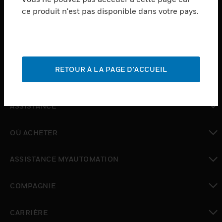
ce produit n'est pas disponible dans votre pays.
toggle view
LOGICIEL
toggle view
SERVICES
RETOUR À LA PAGE D'ACCUEIL
toggle view
INDUSTRIES
toggle view
ASSISTANCE
toggle view
OÙ ACHETER
toggle view
ASSISTANCE MYAUTOMATION
toggle view
COMPAGNIE
toggle view
CARRIÈRE