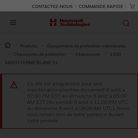
CONTACTEZ-NOUS
COMMANDE RAPIDE
Produits
Équipement de protection individuelle
Chaussures de protection
Chaussures
1500
SABOT FERME BLANC S1
Ce site est programmé pour une
maintenance planifiée du samedi 8 août à
07:00 PM EST au dimanche 9 août à 05:00
AM EST (du samedi 8 août à 11:00 PM UTC
au dimanche 9 août à 09:00 AM UTC). Nous
vous remercions de votre patience durant
cette période.