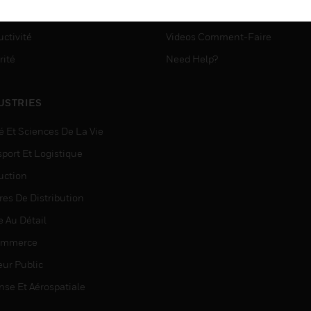
ASSISTANCE MYAUTOMATI
matisation
ctivité
Videos Comment-Faire
rité
Need Help?
USTRIES
é Et Sciences De La Vie
sport Et Logistique
uction
res De Distribution
e Au Détail
ommerce
eur Public
nse Et Aérospatiale