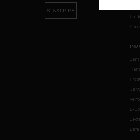
Auto
S'INSCRIRE
Produ
Sécu
IND
Sant
Tran
Prod
Cent
Vent
E-C
Sect
Défe