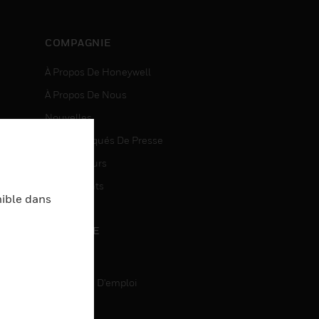
COMPAGNIE
À Propos De Honeywell
À Propos De Nous
Nouvelles
Communiqués De Presse
entes
Investisseurs
Événements
nible dans
CARRIÈRE
Carrière
Recherche D'emploi
entes