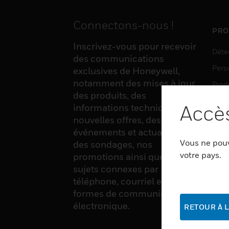
Connectons-nous !
PRO
Inscrivez-vous pour recevoir
Déte
des communications
Pers
exclusives de Honeywell,
notamment des mises à jour
Produ
des produits, des
Sens
Accès
informations techniques, de
nouvelles offres, des
événements et actualités,
LOG
Vous ne pouv
des sondages, nos
Auto
votre pays.
promotions ainsi que divers
sujets connexes par
Produ
téléphone, courriel et autres
Sécu
formes de communication
électronique.
RETOUR À L
SER