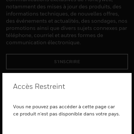
notamment des mises à jour des produits, des
informations techniques, de nouvelles offres,
des événements et actualités, des sondages, nos
promotions ainsi que divers sujets connexes par
téléphone, courriel et autres formes de
communication électronique.
S'INSCRIRE
PRODUCTS
Accès Restreint
toggle view
LOGICIEL
Vous ne pouvez pas accéder à cette page car
toggle view
SERVICES
ce produit n'est pas disponible dans votre pays.
toggle view
INDUSTRIES