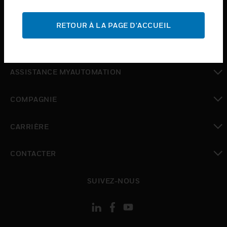
toggle view
ASSISTANCE
RETOUR À LA PAGE D'ACCUEIL
toggle view
OÙ ACHETER
toggle view
ASSISTANCE MYAUTOMATION
toggle view
COMPAGNIE
toggle view
CARRIÈRE
toggle view
CONTACTER
toggle view
SUIVEZ-NOUS