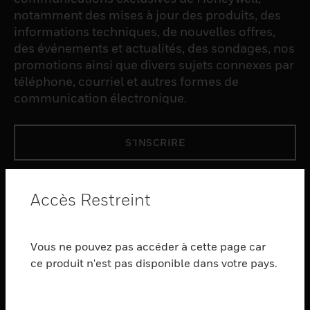
notamment des mises à jour des produits, des
informations techniques, de nouvelles offres,
des événements et actualités, des sondages, nos
promotions ainsi que divers sujets connexes par
téléphone, courriel et autres formes de
communication électronique.
S'INSCRIRE
PRODUCTS
Accès Restreint
toggle view
LOGICIEL
Vous ne pouvez pas accéder à cette page car
toggle view
SERVICES
ce produit n'est pas disponible dans votre pays.
toggle view
INDUSTRIES