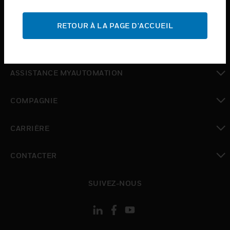
toggle view
ASSISTANCE
RETOUR À LA PAGE D'ACCUEIL
toggle view
OÙ ACHETER
toggle view
ASSISTANCE MYAUTOMATION
toggle view
COMPAGNIE
toggle view
CARRIÈRE
toggle view
CONTACTER
toggle view
SUIVEZ-NOUS