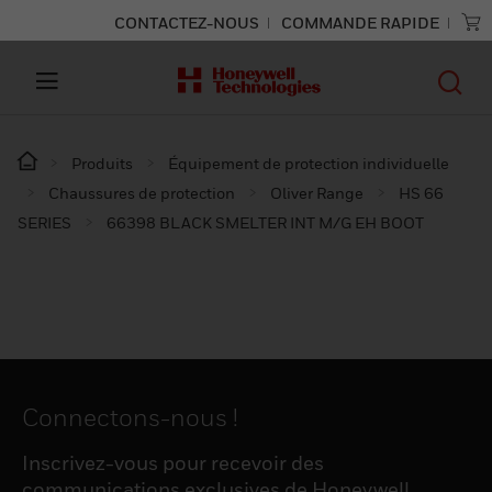
CONTACTEZ-NOUS
COMMANDE RAPIDE
Produits
Équipement de protection individuelle
Chaussures de protection
Oliver Range
HS 66
SERIES
66398 BLACK SMELTER INT M/G EH BOOT
Connectons-nous !
Inscrivez-vous pour recevoir des
communications exclusives de Honeywell,