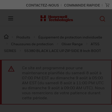
CONTACTEZ-NOUS
COMMANDE RAPIDE
Produits
Équipement de protection individuelle
Chaussures de protection
Oliver Range
AT55
SERIES
55380 BLACK LACE UP ZIP SIDE 8 Inch BOOT
Ce site est programmé pour une
maintenance planifiée du samedi 8 août à
07:00 PM EST au dimanche 9 août à 05:00
AM EST (du samedi 8 août à 11:00 PM UTC
au dimanche 9 août à 09:00 AM UTC). Nous
vous remercions de votre patience durant
cette période.