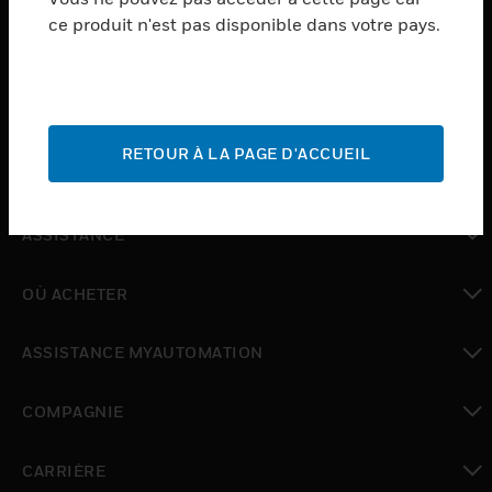
ce produit n'est pas disponible dans votre pays.
toggle view
LOGICIEL
toggle view
SERVICES
RETOUR À LA PAGE D'ACCUEIL
toggle view
INDUSTRIES
toggle view
ASSISTANCE
toggle view
OÙ ACHETER
toggle view
ASSISTANCE MYAUTOMATION
toggle view
COMPAGNIE
toggle view
CARRIÈRE