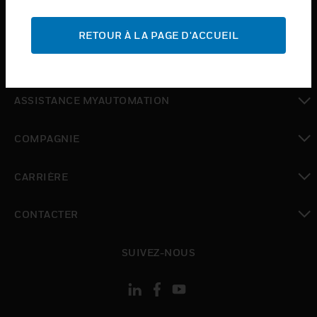
toggle view
ASSISTANCE
RETOUR À LA PAGE D'ACCUEIL
toggle view
OÙ ACHETER
toggle view
ASSISTANCE MYAUTOMATION
toggle view
COMPAGNIE
toggle view
CARRIÈRE
toggle view
CONTACTER
toggle view
SUIVEZ-NOUS