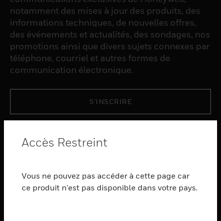
notamment des mises à jour des produits, des
informations techniques, de nouvelles offres,
des événements et actualités, des sondages, nos
promotions ainsi que divers sujets connexes par
téléphone, courriel et autres formes de
communication électronique.
S'INSCRIRE
PRODUCTS
Accès Restreint
toggle view
LOGICIEL
Vous ne pouvez pas accéder à cette page car
toggle view
SERVICES
ce produit n'est pas disponible dans votre pays.
toggle view
INDUSTRIES