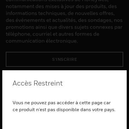
notamment des mises à jour des produits, des
informations techniques, de nouvelles offres,
des événements et actualités, des sondages, nos
promotions ainsi que divers sujets connexes par
téléphone, courriel et autres formes de
communication électronique.
S'INSCRIRE
PRODUCTS
Accès Restreint
toggle view
LOGICIEL
Vous ne pouvez pas accéder à cette page car
toggle view
SERVICES
ce produit n'est pas disponible dans votre pays.
toggle view
INDUSTRIES