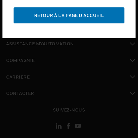
toggle view
ASSISTANCE
RETOUR À LA PAGE D'ACCUEIL
toggle view
OÙ ACHETER
toggle view
ASSISTANCE MYAUTOMATION
toggle view
COMPAGNIE
toggle view
CARRIÈRE
toggle view
CONTACTER
toggle view
SUIVEZ-NOUS