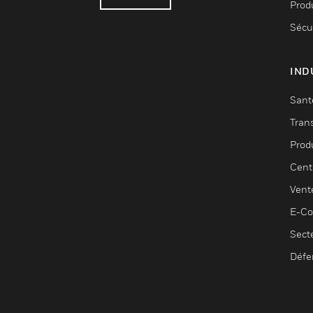
Produ
Sécu
IND
Sant
Tran
Prod
Cent
Vent
E-C
Sect
Défe