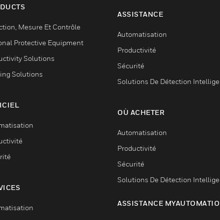
DUCTS
ASSISTANCE
ction, Mesure Et Contrôle
Automatisation
onal Protective Equipment
Productivité
ctivity Solutions
Sécurité
ing Solutions
Solutions De Détection Intellig
ICIEL
OÙ ACHETER
matisation
Automatisation
ctivité
Productivité
rité
Sécurité
Solutions De Détection Intellig
VICES
ASSISTANCE MYAUTOMATI
matisation