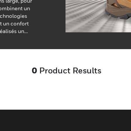
ns large, pour
combinent un
technologies
et un confort
éalisés un
0
Product Results