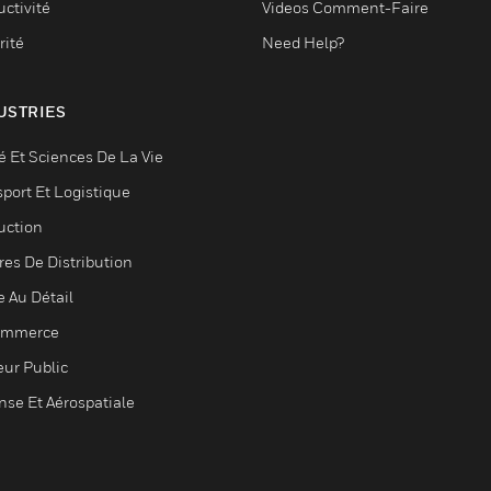
ctivité
Videos Comment-Faire
rité
Need Help?
USTRIES
é Et Sciences De La Vie
sport Et Logistique
uction
res De Distribution
e Au Détail
ommerce
eur Public
nse Et Aérospatiale