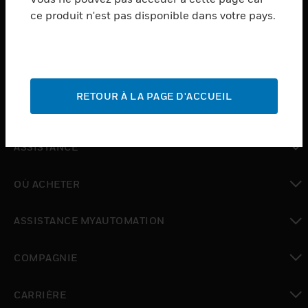
ce produit n'est pas disponible dans votre pays.
toggle view
LOGICIEL
toggle view
SERVICES
RETOUR À LA PAGE D'ACCUEIL
toggle view
INDUSTRIES
toggle view
ASSISTANCE
toggle view
OÙ ACHETER
toggle view
ASSISTANCE MYAUTOMATION
toggle view
COMPAGNIE
toggle view
CARRIÈRE