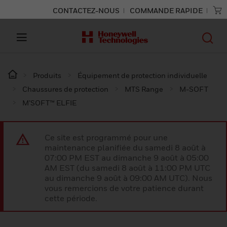
CONTACTEZ-NOUS
COMMANDE RAPIDE
Produits
Équipement de protection individuelle
Chaussures de protection
MTS Range
M-SOFT
M’SOFT™ ELFIE
Ce site est programmé pour une
maintenance planifiée du samedi 8 août à
07:00 PM EST au dimanche 9 août à 05:00
AM EST (du samedi 8 août à 11:00 PM UTC
au dimanche 9 août à 09:00 AM UTC). Nous
vous remercions de votre patience durant
cette période.