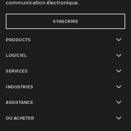
communication électronique.
S'INSCRIRE
PRODUCTS
toggle view
LOGICIEL
toggle view
SERVICES
toggle view
INDUSTRIES
toggle view
ASSISTANCE
toggle view
OÙ ACHETER
toggle view