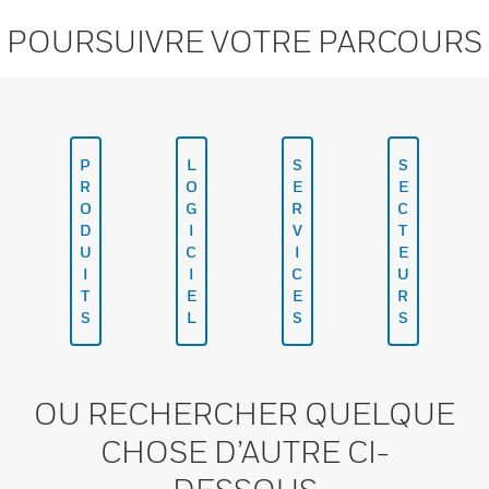
POURSUIVRE VOTRE PARCOURS
P
L
S
S
R
O
E
E
O
G
R
C
D
I
V
T
U
C
I
E
I
I
C
U
T
E
E
R
S
L
S
S
OU RECHERCHER QUELQUE
CHOSE D’AUTRE CI-