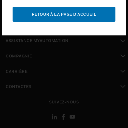
toggle view
ASSISTANCE
RETOUR À LA PAGE D'ACCUEIL
toggle view
OÙ ACHETER
toggle view
ASSISTANCE MYAUTOMATION
toggle view
COMPAGNIE
toggle view
CARRIÈRE
toggle view
CONTACTER
toggle view
SUIVEZ-NOUS