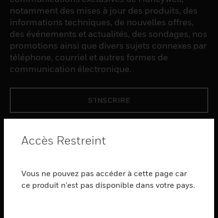
notamment des mises à jour des produits, des
informations techniques, de nouvelles offres,
des événements et actualités, des sondages, nos
promotions ainsi que divers sujets connexes par
téléphone, courriel et autres formes de
communication électronique.
S'INSCRIRE
PRODUCTS
Accès Restreint
toggle view
LOGICIEL
Vous ne pouvez pas accéder à cette page car
toggle view
SERVICES
ce produit n'est pas disponible dans votre pays.
toggle view
INDUSTRIES