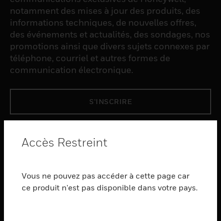
notamment des mises à jour des produits, des
informations techniques, de nouvelles offres,
des événements et actualités, des sondages, nos
promotions ainsi que divers sujets connexes par
téléphone, courriel et autres formes de
communication électronique.
S'INSCRIRE
PRODUCTS
Accès Restreint
toggle view
LOGICIEL
Vous ne pouvez pas accéder à cette page car
toggle view
SERVICES
ce produit n'est pas disponible dans votre pays.
toggle view
INDUSTRIES