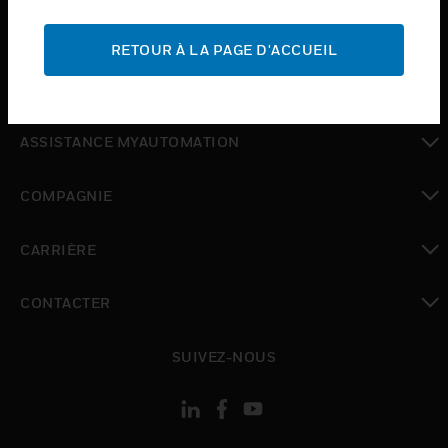
toggle view
ASSISTANCE
RETOUR À LA PAGE D'ACCUEIL
toggle view
OÙ ACHETER
toggle view
ASSISTANCE MYAUTOMATION
toggle view
COMPAGNIE
toggle view
CARRIÈRE
toggle view
CONTACTER
toggle view
SUIVEZ-NOUS