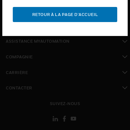
toggle view
ASSISTANCE
RETOUR À LA PAGE D'ACCUEIL
toggle view
OÙ ACHETER
toggle view
ASSISTANCE MYAUTOMATION
toggle view
COMPAGNIE
toggle view
CARRIÈRE
toggle view
CONTACTER
toggle view
SUIVEZ-NOUS