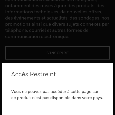
notamment des mises à jour des produits, des
informations techniques, de nouvelles offres,
des événements et actualités, des sondages, nos
promotions ainsi que divers sujets connexes par
téléphone, courriel et autres formes de
communication électronique.
S'INSCRIRE
PRODUCTS
Accès Restreint
toggle view
LOGICIEL
Vous ne pouvez pas accéder à cette page car
toggle view
SERVICES
ce produit n'est pas disponible dans votre pays.
toggle view
INDUSTRIES