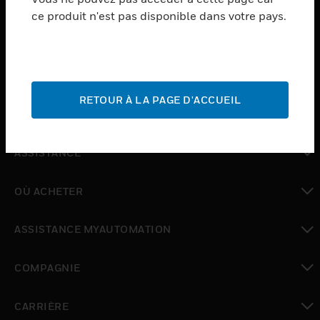
ce produit n'est pas disponible dans votre pays.
toggle view
LOGICIEL
toggle view
SERVICES
RETOUR À LA PAGE D'ACCUEIL
toggle view
INDUSTRIES
toggle view
ASSISTANCE
toggle view
OÙ ACHETER
toggle view
ASSISTANCE MYAUTOMATION
toggle view
COMPAGNIE
toggle view
CARRIÈRE