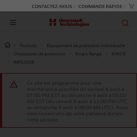
CONTACTEZ-NOUS
COMMANDE RAPIDE
Produits
Équipement de protection individuelle
Chaussures de protection
King's Range
KING’S
KWS202B
Ce site est programmé pour une
maintenance planifiée du samedi 8 août à
07:00 PM EST au dimanche 9 août à 05:00
AM EST (du samedi 8 août à 11:00 PM UTC
au dimanche 9 août à 09:00 AM UTC). Nous
vous remercions de votre patience durant
cette période.