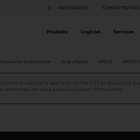
PARTENAIRES
CONTACTEZ-NO
Produits
Logiciel
Services
Chaussures de protection
King's Range
KING’S
KWS20
lanifiée du samedi 8 août à 07:00 PM EST au dimanche 9 
 remercions de votre patience durant cette période.