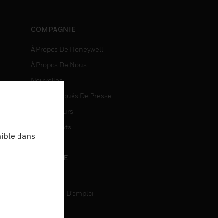
COMPAGNIE
À Propos De Honeywell
À Propos De Nous
Nouvelles
Communiqués De Presse
entes
Investisseurs
Événements
nible dans
CARRIÈRE
Carrière
Recherche D'emploi
entes