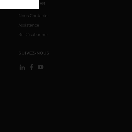
ON
CONTACTER
Nous Contacter
Assistance
Se Désabonner
SUIVEZ-NOUS