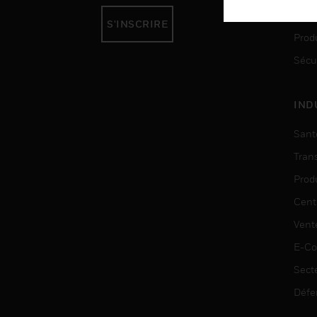
Auto
S'INSCRIRE
Produ
Sécu
IND
Sant
Tran
Prod
Cent
Vent
E-C
Sect
Défe