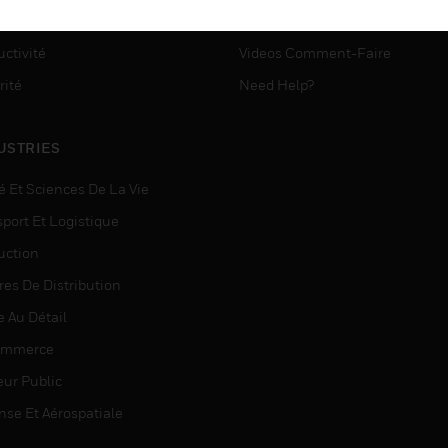
ASSISTANCE MYAUTOMATI
matisation
ctivité
Videos Comment-Faire
rité
Need Help?
USTRIES
é Et Sciences De La Vie
sport Et Logistique
uction
res De Distribution
e Au Détail
ommerce
eur Public
nse Et Aérospatiale