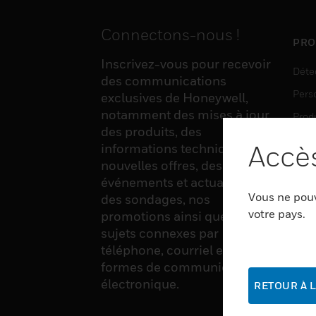
Connectons-nous !
PRO
Inscrivez-vous pour recevoir
Déte
des communications
Pers
exclusives de Honeywell,
notamment des mises à jour
Produ
des produits, des
Sens
Accès
informations techniques, de
nouvelles offres, des
événements et actualités,
LOG
Vous ne pouv
des sondages, nos
Auto
votre pays.
promotions ainsi que divers
sujets connexes par
Produ
téléphone, courriel et autres
Sécu
formes de communication
électronique.
RETOUR À L
SER