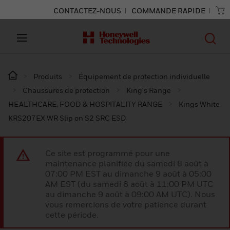
CONTACTEZ-NOUS
COMMANDE RAPIDE
Produits
Équipement de protection individuelle
Chaussures de protection
King's Range
HEALTHCARE, FOOD & HOSPITALITY RANGE
Kings White
KRS207EX WR Slip on S2 SRC ESD
Ce site est programmé pour une
maintenance planifiée du samedi 8 août à
07:00 PM EST au dimanche 9 août à 05:00
AM EST (du samedi 8 août à 11:00 PM UTC
au dimanche 9 août à 09:00 AM UTC). Nous
vous remercions de votre patience durant
cette période.