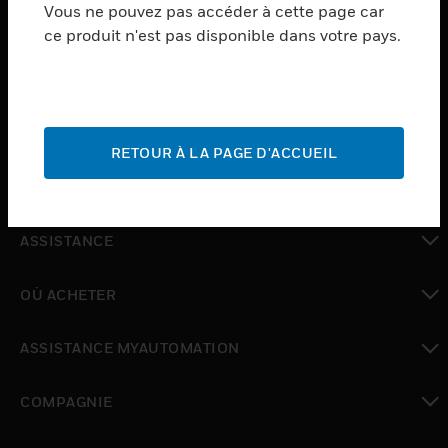
Vous ne pouvez pas accéder à cette page car
PRODUCTS
ce produit n'est pas disponible dans votre pays.
toggle view
LOGICIEL
toggle view
SERVICES
RETOUR À LA PAGE D'ACCUEIL
toggle view
INDUSTRIES
toggle view
ASSISTANCE
toggle view
OÙ ACHETER
toggle view
ASSISTANCE MYAUTOMATION
toggle view
COMPAGNIE
toggle view