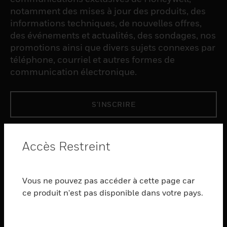
notamment des mises à jour des produits, des
informations techniques, de nouvelles offres,
des événements et actualités, des sondages, nos
promotions ainsi que divers sujets connexes par
téléphone, courriel et autres formes de
communication électronique.
S'INSCRIRE
PRODUCTS
Accès Restreint
toggle view
LOGICIEL
Vous ne pouvez pas accéder à cette page car
toggle view
SERVICES
ce produit n'est pas disponible dans votre pays.
toggle view
INDUSTRIES