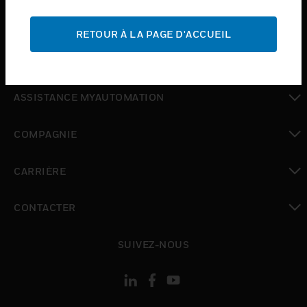
toggle view
ASSISTANCE
RETOUR À LA PAGE D'ACCUEIL
toggle view
OÙ ACHETER
toggle view
ASSISTANCE MYAUTOMATION
toggle view
COMPAGNIE
toggle view
CARRIÈRE
toggle view
CONTACTER
toggle view
SUIVEZ-NOUS