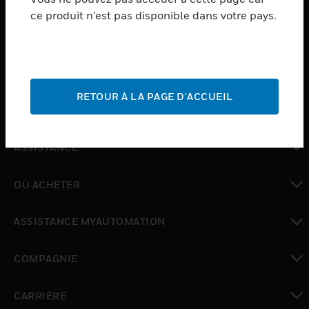
ce produit n'est pas disponible dans votre pays.
toggle view
LOGICIEL
toggle view
SERVICES
RETOUR À LA PAGE D'ACCUEIL
toggle view
INDUSTRIES
toggle view
ASSISTANCE
toggle view
OÙ ACHETER
toggle view
ASSISTANCE MYAUTOMATION
toggle view
COMPAGNIE
toggle view
CARRIÈRE