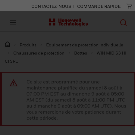
CONTACTEZ-NOUS
COMMANDE RAPIDE
Produits
Équipement de protection individuelle
Chaussures de protection
Bottes
WIN MID S3 HI
CI SRC
Ce site est programmé pour une
maintenance planifiée du samedi 8 août à
07:00 PM EST au dimanche 9 août à 05:00
AM EST (du samedi 8 août à 11:00 PM UTC
au dimanche 9 août à 09:00 AM UTC). Nous
vous remercions de votre patience durant
cette période.