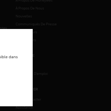
À Propos De Honeywell
À Propos De Nous
Nouvelles
Communiqués De Presse
entes
Investisseurs
Événements
CARRIÈRE
nible dans
Carrière
Recherche D'emploi
entes
ON
CONTACTER
Nous Contacter
Assistance