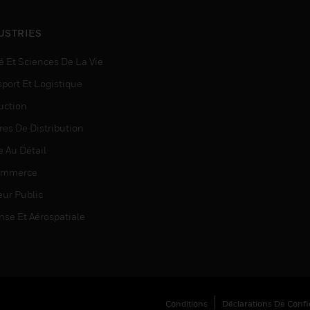
USTRIES
é Et Sciences De La Vie
sport Et Logistique
uction
res De Distribution
e Au Détail
ommerce
eur Public
nse Et Aérospatiale
Conditions
Déclarations De Confid