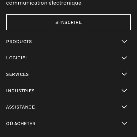
communication électronique.
S'INSCRIRE
PRODUCTS
toggle view
LOGICIEL
toggle view
SERVICES
toggle view
INDUSTRIES
toggle view
ASSISTANCE
toggle view
OÙ ACHETER
toggle view