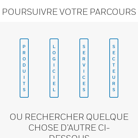
POURSUIVRE VOTRE PARCOURS
P
L
S
S
R
O
E
E
O
G
R
C
D
I
V
T
U
C
I
E
I
I
C
U
T
E
E
R
S
L
S
S
OU RECHERCHER QUELQUE
CHOSE D’AUTRE CI-