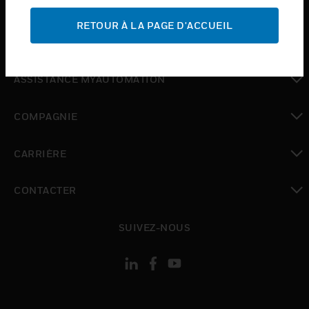
ASSISTANCE
RETOUR À LA PAGE D'ACCUEIL
toggle view
OÙ ACHETER
toggle view
ASSISTANCE MYAUTOMATION
toggle view
COMPAGNIE
toggle view
CARRIÈRE
toggle view
CONTACTER
toggle view
SUIVEZ-NOUS