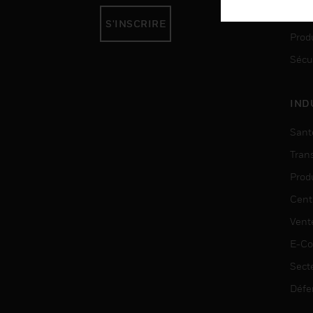
Auto
S'INSCRIRE
Produ
Sécu
IND
Sant
Tran
Prod
Cent
Vent
E-C
Sect
Défe