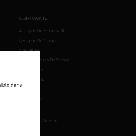
COMPAGNIE
À Propos De Honeywell
À Propos De Nous
Nouvelles
Communiqués De Presse
entes
Investisseurs
Événements
nible dans
CARRIÈRE
Carrière
Recherche D'emploi
entes