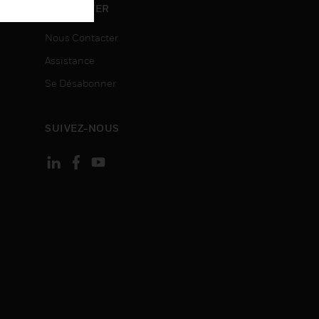
ON
CONTACTER
Nous Contacter
Assistance
Se Désabonner
SUIVEZ-NOUS