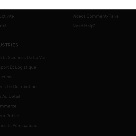
ASSISTANCE MYAUTOMATI
matisation
ctivité
Videos Comment-Faire
rité
Need Help?
USTRIES
é Et Sciences De La Vie
sport Et Logistique
uction
res De Distribution
e Au Détail
ommerce
eur Public
nse Et Aérospatiale