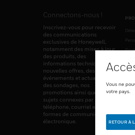
Connectons-nous !
PRO
Inscrivez-vous pour recevoir
Déte
des communications
Pers
exclusives de Honeywell,
notamment des mises à jour
Produ
des produits, des
Sens
Accès
informations techniques, de
nouvelles offres, des
événements et actualités,
LOG
Vous ne pouv
des sondages, nos
Auto
votre pays.
promotions ainsi que divers
sujets connexes par
Produ
téléphone, courriel et autres
Sécu
formes de communication
électronique.
RETOUR À L
SER