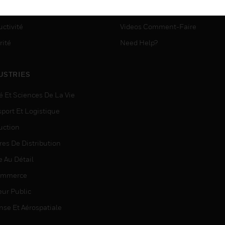
ASSISTANCE MYAUTOMATI
matisation
ctivité
Videos Comment-Faire
rité
Need Help?
USTRIES
é Et Sciences De La Vie
sport Et Logistique
uction
res De Distribution
e Au Détail
ommerce
eur Public
nse Et Aérospatiale