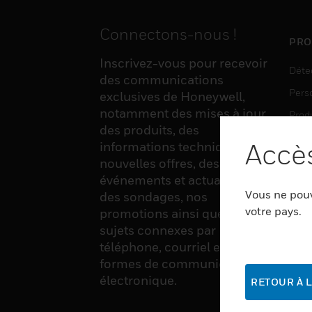
Connectons-nous !
PRO
Inscrivez-vous pour recevoir
Déte
des communications
Pers
exclusives de Honeywell,
notamment des mises à jour
Produ
des produits, des
Sens
Accès
informations techniques, de
nouvelles offres, des
événements et actualités,
LOG
Vous ne pouv
des sondages, nos
Auto
votre pays.
promotions ainsi que divers
sujets connexes par
Produ
téléphone, courriel et autres
Sécu
formes de communication
électronique.
RETOUR À L
SER