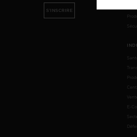
Auto
S'INSCRIRE
Produ
Sécu
IND
Sant
Tran
Prod
Cent
Vent
E-C
Sect
Défe