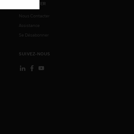
ON
CONTACTER
Nous Contacter
Assistance
Se Désabonner
SUIVEZ-NOUS