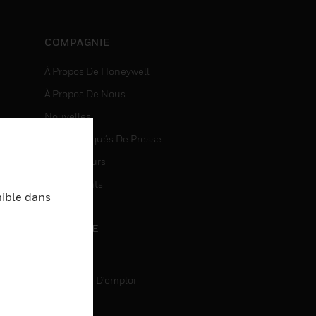
COMPAGNIE
À Propos De Honeywell
À Propos De Nous
Nouvelles
Communiqués De Presse
entes
Investisseurs
Événements
nible dans
CARRIÈRE
Carrière
Recherche D'emploi
entes