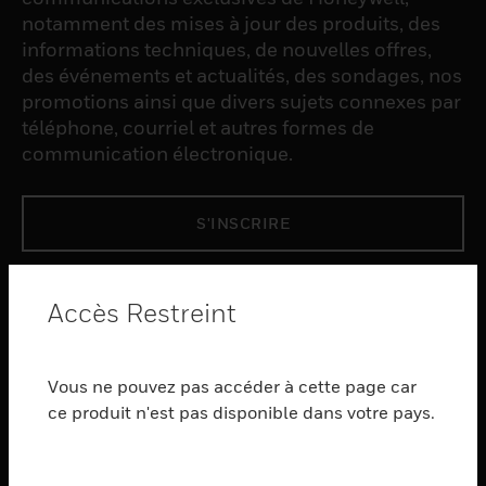
notamment des mises à jour des produits, des
informations techniques, de nouvelles offres,
des événements et actualités, des sondages, nos
promotions ainsi que divers sujets connexes par
téléphone, courriel et autres formes de
communication électronique.
S'INSCRIRE
PRODUCTS
Accès Restreint
toggle view
LOGICIEL
Vous ne pouvez pas accéder à cette page car
toggle view
SERVICES
ce produit n'est pas disponible dans votre pays.
toggle view
INDUSTRIES