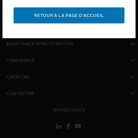
toggle view
ASSISTANCE
RETOUR À LA PAGE D'ACCUEIL
toggle view
OÙ ACHETER
toggle view
ASSISTANCE MYAUTOMATION
toggle view
COMPAGNIE
toggle view
CARRIÈRE
toggle view
CONTACTER
toggle view
SUIVEZ-NOUS