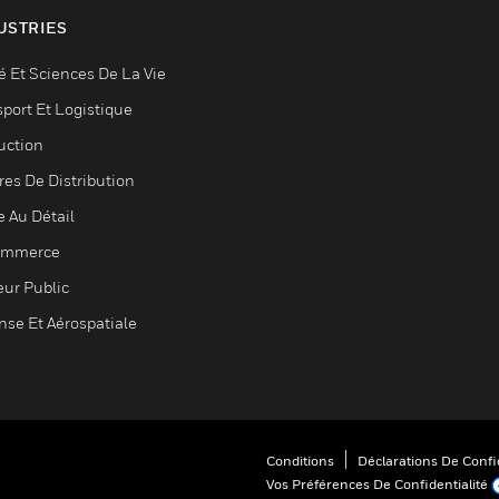
USTRIES
é Et Sciences De La Vie
sport Et Logistique
uction
res De Distribution
e Au Détail
ommerce
eur Public
nse Et Aérospatiale
Conditions
Déclarations De Confid
Vos Préférences De Confidentialité