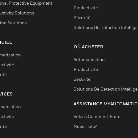
onal Protective Equipment
Productivité
ctivity Solutions
Sécurité
ing Solutions
Solutions De Détection Intellig
ICIEL
OÙ ACHETER
matisation
Automatisation
ctivité
Productivité
rité
Sécurité
Solutions De Détection Intellig
VICES
ASSISTANCE MYAUTOMATI
matisation
ctivité
Videos Comment-Faire
rité
Need Help?