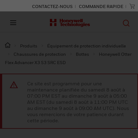
CONTACTEZ-NOUS
COMMANDE RAPIDE
Produits
Équipement de protection individuelle
Chaussures de protection
Bottes
Honeywell Otter
Flex Advancer X3 S3 SRC ESD
Ce site est programmé pour une
maintenance planifiée du samedi 8 août à
07:00 PM EST au dimanche 9 août à 05:00
AM EST (du samedi 8 août à 11:00 PM UTC
au dimanche 9 août à 09:00 AM UTC). Nous
vous remercions de votre patience durant
cette période.