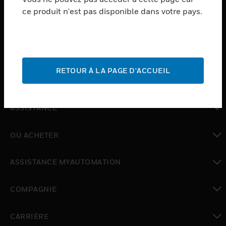
ce produit n'est pas disponible dans votre pays.
toggle view
LOGICIEL
toggle view
SERVICES
RETOUR À LA PAGE D'ACCUEIL
toggle view
INDUSTRIES
toggle view
ASSISTANCE
toggle view
OÙ ACHETER
toggle view
ASSISTANCE MYAUTOMATION
toggle view
COMPAGNIE
toggle view
CARRIÈRE