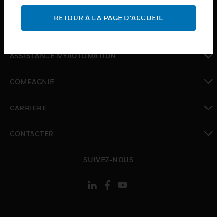
ASSISTANCE
RETOUR À LA PAGE D'ACCUEIL
toggle view
OÙ ACHETER
toggle view
ASSISTANCE MYAUTOMATION
toggle view
COMPAGNIE
toggle view
CARRIÈRE
toggle view
CONTACTER
toggle view
SUIVEZ-NOUS