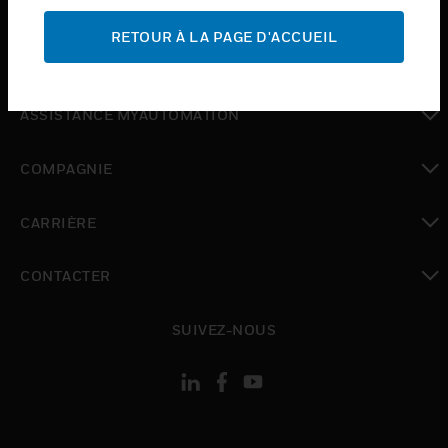
ASSISTANCE
RETOUR À LA PAGE D'ACCUEIL
toggle view
OÙ ACHETER
toggle view
ASSISTANCE MYAUTOMATION
toggle view
COMPAGNIE
toggle view
CARRIÈRE
toggle view
CONTACTER
toggle view
SUIVEZ-NOUS