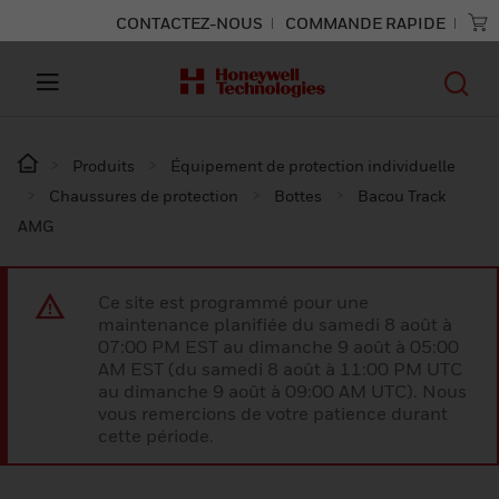
CONTACTEZ-NOUS
COMMANDE RAPIDE
Produits
Équipement de protection individuelle
Chaussures de protection
Bottes
Bacou Track
AMG
Ce site est programmé pour une
maintenance planifiée du samedi 8 août à
07:00 PM EST au dimanche 9 août à 05:00
AM EST (du samedi 8 août à 11:00 PM UTC
au dimanche 9 août à 09:00 AM UTC). Nous
vous remercions de votre patience durant
cette période.