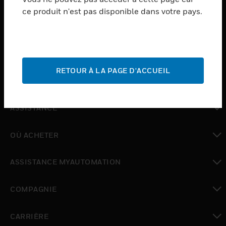
ce produit n'est pas disponible dans votre pays.
toggle view
LOGICIEL
toggle view
SERVICES
RETOUR À LA PAGE D'ACCUEIL
toggle view
INDUSTRIES
toggle view
ASSISTANCE
toggle view
OÙ ACHETER
toggle view
ASSISTANCE MYAUTOMATION
toggle view
COMPAGNIE
toggle view
CARRIÈRE