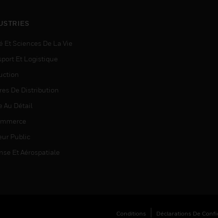
USTRIES
é Et Sciences De La Vie
sport Et Logistique
uction
res De Distribution
e Au Détail
ommerce
eur Public
nse Et Aérospatiale
Conditions
Déclarations De Confid