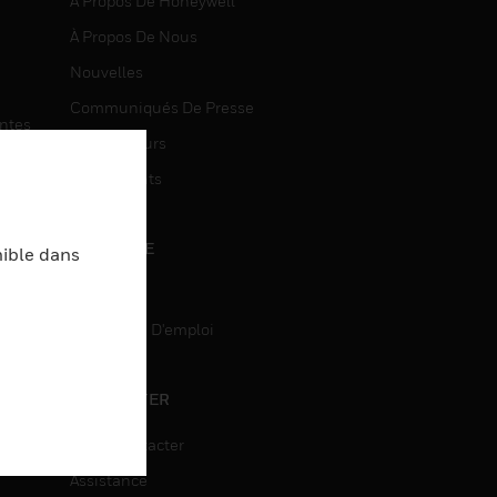
À Propos De Honeywell
À Propos De Nous
Nouvelles
Communiqués De Presse
entes
Investisseurs
Événements
CARRIÈRE
nible dans
Carrière
Recherche D'emploi
entes
ON
CONTACTER
Nous Contacter
Assistance