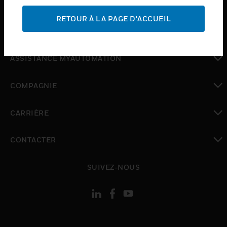
ASSISTANCE
RETOUR À LA PAGE D'ACCUEIL
toggle view
OÙ ACHETER
toggle view
ASSISTANCE MYAUTOMATION
toggle view
COMPAGNIE
toggle view
CARRIÈRE
toggle view
CONTACTER
toggle view
SUIVEZ-NOUS