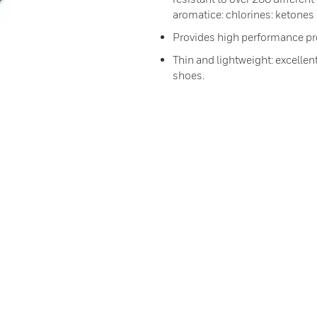
aromatice: chlorines: ketones 
Provides high performance pr
Thin and lightweight: excellen
shoes.