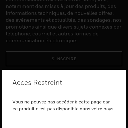
notamment des mises à jour des produits, des
informations techniques, de nouvelles offres,
des événements et actualités, des sondages, nos
promotions ainsi que divers sujets connexes par
téléphone, courriel et autres formes de
communication électronique.
S'INSCRIRE
PRODUCTS
Accès Restreint
toggle view
LOGICIEL
Vous ne pouvez pas accéder à cette page car
toggle view
SERVICES
ce produit n'est pas disponible dans votre pays.
toggle view
INDUSTRIES