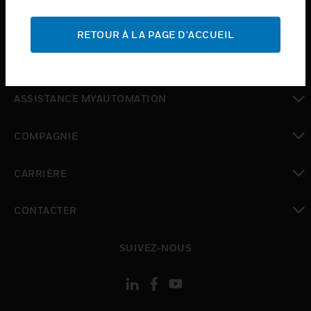
toggle view
ASSISTANCE
RETOUR À LA PAGE D'ACCUEIL
toggle view
OÙ ACHETER
toggle view
ASSISTANCE MYAUTOMATION
toggle view
COMPAGNIE
toggle view
CARRIÈRE
toggle view
CONTACTER
toggle view
SUIVEZ-NOUS