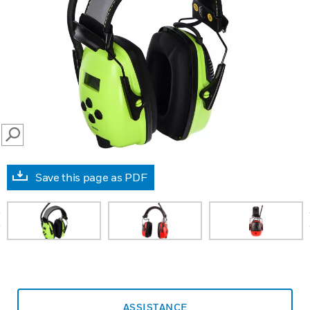
SEARCH
Save this page as PDF
prev
ASSISTANCE