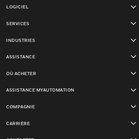
toggle view
LOGICIEL
toggle view
SERVICES
toggle view
INDUSTRIES
toggle view
ASSISTANCE
toggle view
OÙ ACHETER
toggle view
ASSISTANCE MYAUTOMATION
toggle view
COMPAGNIE
toggle view
CARRIÈRE
toggle view