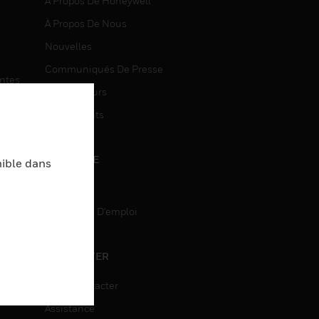
À Propos De Honeywell
À Propos De Nous
Nouvelles
Communiqués De Presse
entes
Investisseurs
Événements
CARRIÈRE
nible dans
Carrière
Recherche D'emploi
entes
ON
CONTACTER
Nous Contacter
Assistance