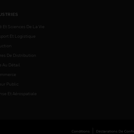
USTRIES
é Et Sciences De La Vie
sport Et Logistique
uction
res De Distribution
e Au Détail
ommerce
eur Public
nse Et Aérospatiale
Conditions
Déclarations De Confid