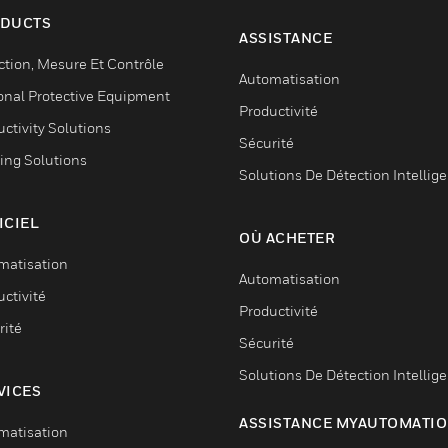
DUCTS
ASSISTANCE
ction, Mesure Et Contrôle
Automatisation
onal Protective Equipment
Productivité
ctivity Solutions
Sécurité
ing Solutions
Solutions De Détection Intellig
ICIEL
OÙ ACHETER
matisation
Automatisation
ctivité
Productivité
rité
Sécurité
Solutions De Détection Intellig
VICES
ASSISTANCE MYAUTOMATI
matisation