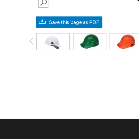
SEARCH
Save this page as PDF
prev