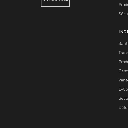
Produ
Sécu
IND
Sant
Tran
Prod
Cent
Vent
E-C
Sect
Défe