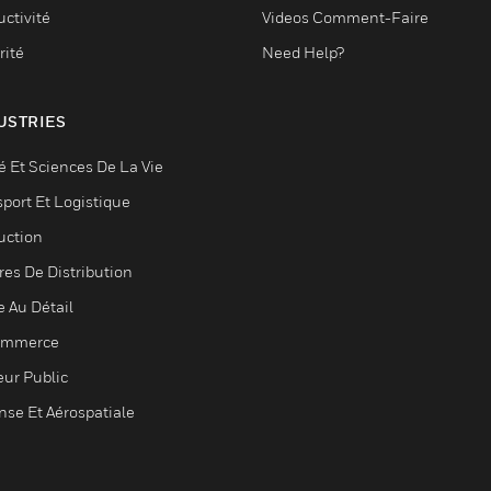
ctivité
Videos Comment-Faire
rité
Need Help?
USTRIES
é Et Sciences De La Vie
sport Et Logistique
uction
res De Distribution
e Au Détail
ommerce
eur Public
nse Et Aérospatiale