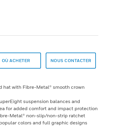
OÙ ACHETER
NOUS CONTACTER
rd hat with Fibre-Metal® smooth crown
SuperEight suspension balances and
rea for added comfort and impact protection
ibre-Metal® non-slip/non-strip ratchet
 popular colors and full graphic designs