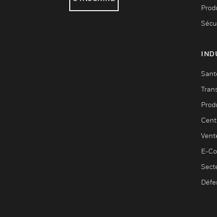
Produ
Sécu
IND
Sant
Tran
Prod
Cent
Vent
E-C
Sect
Défe