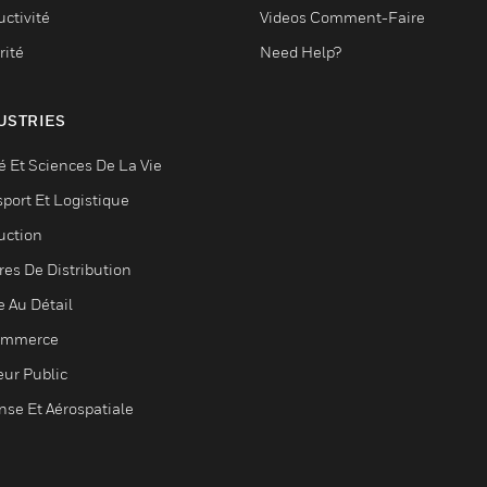
ctivité
Videos Comment-Faire
rité
Need Help?
USTRIES
é Et Sciences De La Vie
sport Et Logistique
uction
res De Distribution
e Au Détail
ommerce
eur Public
nse Et Aérospatiale