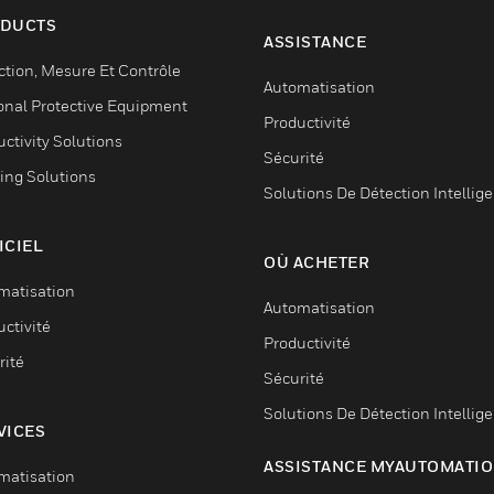
DUCTS
ASSISTANCE
ction, Mesure Et Contrôle
Automatisation
onal Protective Equipment
Productivité
ctivity Solutions
Sécurité
ing Solutions
Solutions De Détection Intellig
ICIEL
OÙ ACHETER
matisation
Automatisation
ctivité
Productivité
rité
Sécurité
Solutions De Détection Intellig
VICES
ASSISTANCE MYAUTOMATI
matisation