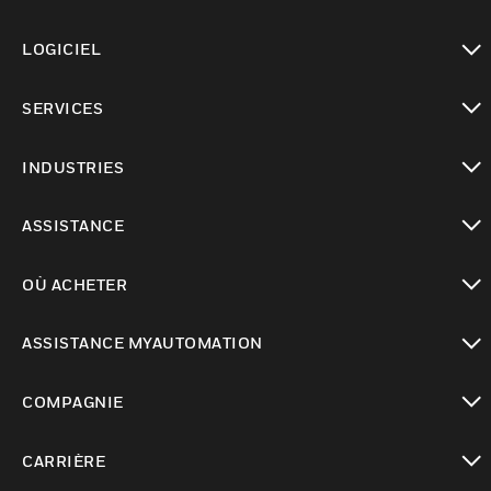
toggle view
LOGICIEL
toggle view
SERVICES
toggle view
INDUSTRIES
toggle view
ASSISTANCE
toggle view
OÙ ACHETER
toggle view
ASSISTANCE MYAUTOMATION
toggle view
COMPAGNIE
toggle view
CARRIÈRE