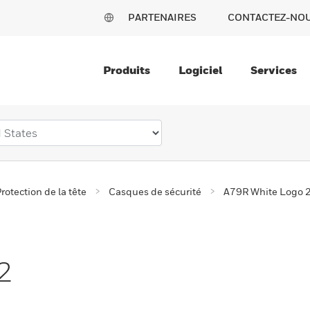
PARTENAIRES
CONTACTEZ-NO
Produits
Logiciel
Services
rotection de la tête
Casques de sécurité
A79R White Logo 
2