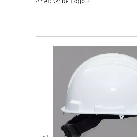
A79R White Logo 2