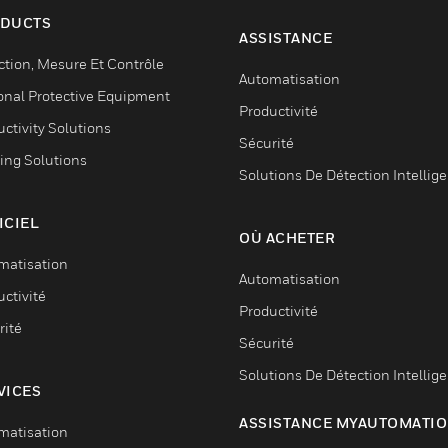
DUCTS
ASSISTANCE
ction, Mesure Et Contrôle
Automatisation
onal Protective Equipment
Productivité
ctivity Solutions
Sécurité
ing Solutions
Solutions De Détection Intellig
ICIEL
OÙ ACHETER
matisation
Automatisation
ctivité
Productivité
rité
Sécurité
Solutions De Détection Intellig
VICES
ASSISTANCE MYAUTOMATI
matisation