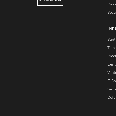
Produ
Sécu
IND
Sant
Tran
Prod
Cent
Vent
E-C
Sect
Défe