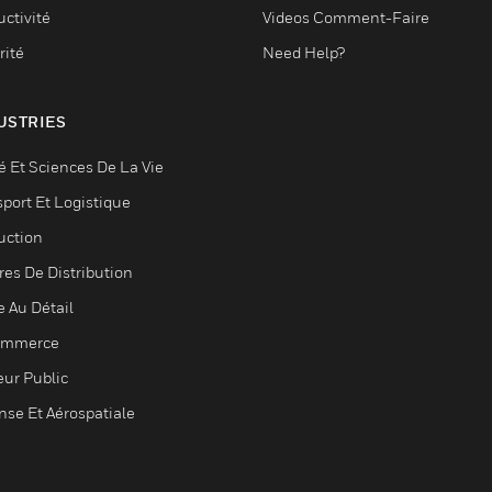
ctivité
Videos Comment-Faire
rité
Need Help?
USTRIES
é Et Sciences De La Vie
sport Et Logistique
uction
res De Distribution
e Au Détail
ommerce
eur Public
nse Et Aérospatiale