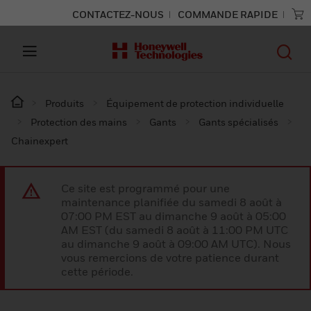
CONTACTEZ-NOUS
COMMANDE RAPIDE
Produits
Équipement de protection individuelle
Protection des mains
Gants
Gants spécialisés
Chainexpert
Ce site est programmé pour une
maintenance planifiée du samedi 8 août à
07:00 PM EST au dimanche 9 août à 05:00
AM EST (du samedi 8 août à 11:00 PM UTC
au dimanche 9 août à 09:00 AM UTC). Nous
vous remercions de votre patience durant
cette période.