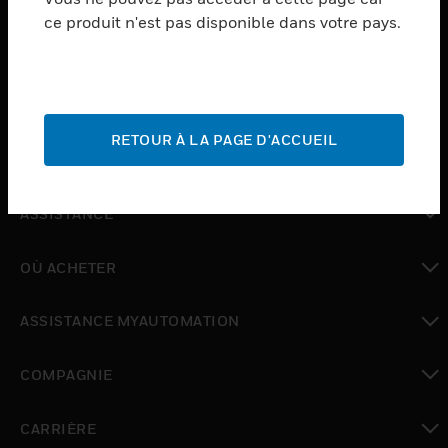
ce produit n'est pas disponible dans votre pays.
toggle view
LOGICIEL
toggle view
SERVICES
RETOUR À LA PAGE D'ACCUEIL
toggle view
INDUSTRIES
toggle view
ASSISTANCE
toggle view
OÙ ACHETER
toggle view
ASSISTANCE MYAUTOMATION
toggle view
COMPAGNIE
toggle view
CARRIÈRE